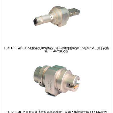
15AFI-1064C-TFP
法拉第光学隔离器，带有薄膜偏振器和
15
毫米
CA
，用于高能
量
1064
nm激光器
6AFI-1064C
坚固耐用的法拉第隔离器装置，从输入格兰偏光镜上取下保护帽