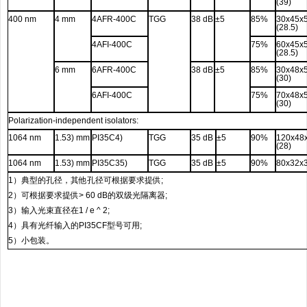
(39)
400 nm
4 mm
4AFR-400С
TGG
38 dB
±5
85%
30x45x
(28.5)
4AFI-400С
75%
60x45x
(28.5)
6 mm
6AFR-400С
38 dB
±5
85%
30x48x
(30)
6AFI-400С
75%
70x48x
(30)
Polarization-independent isolators:
1064 nm
1.53) mm
PI35C4)
TGG
35 dB
±5
90%
120x48
(28)
1064 nm
1.53) mm
PI35C35)
TGG
35 dB
±5
90%
80x32x
1
）典型的孔径，其他孔径可根据要求提供
;
2
）可根据要求提供
> 60 dB
的双级光隔离器
;
3
）输入光束直径在
1 / e ^ 2;
4
）具有光纤输入的
PI35CF
型号可用
;
5
）小包装。