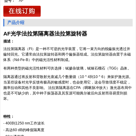
型号：
AF
产品介绍
AF光学法拉第隔离器法拉第旋转器
描述：
法拉第隔离器（
FI
）是一种不可逆的光学装置，它将一束方向的线偏振光透过并
偏转回光。它通常由法拉第旋转器和两个偏振器组成。法拉第旋转器由置于永磁
体系（
Nd-Fe-B
）中的磁光活性材料制成。
有两种类型的磁光活性材料可供选择：铽掺杂玻璃，铽镓石榴石（
TGG
）晶体。
隔离器通过将反射和背散射光衰减几个数量级（
10 ^ 4
到
10 ^ 6
）来保护激光源。
当某些设备对光学反馈有极高的敏感度时，也会使用它，这会导致强度不稳定，
频率拉动和其他不良影响。
法拉第隔离器在CPA（啁啾脉冲放大）激光器布局中
也是不可缺少的，其中种子振荡器及其泵源可能偶尔被后向反射而容易受到损
坏。
特性：
-
400
到
1250 nm
工作波长
- 高达
60 dB
的峰值隔离度