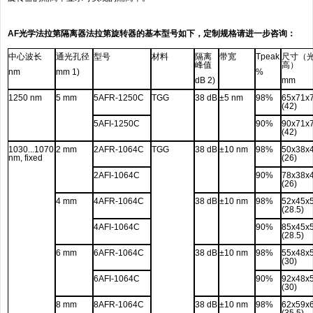
AF光学法拉第隔离器法拉第旋转器的基本型号如下，定制规格请进一步咨询：
中心波长
通光孔径
型号
材料
隔离
带宽
Tpeak
尺寸（
峰值
高）
nm
mm 1)
%
dB 2)
mm
1250 nm
5 mm
5AFR-1250C
TGG
38 dB
±5 nm
98%
65x71x
(42)
5AFI-1250C
90%
90x71x
(42)
1030...1070
2 mm
2AFR-1064C
TGG
38 dB
±10 nm
98%
50x38x
nm, fixed
(26)
2AFI-1064C
90%
78x38x
(26)
4 mm
4AFR-1064C
38 dB
±10 nm
98%
52x45x
(28.5)
4AFI-1064C
90%
85x45x
(28.5)
6 mm
6AFR-1064C
38 dB
±10 nm
98%
55x48x
(30)
6AFI-1064C
90%
92x48x
(30)
8 mm
8AFR-1064C
38 dB
±10 nm
98%
62x59x