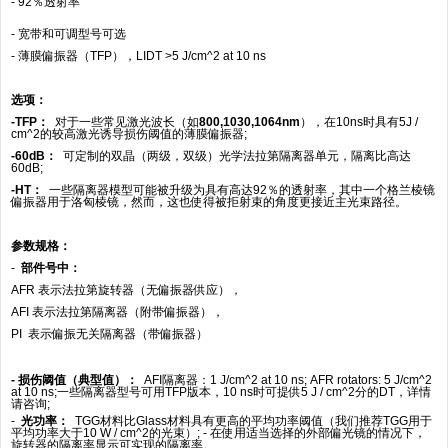
-
92
％透射率
- 宽带和可调型号可选
- 薄膜偏振器（
TFP
），
LIDT >5 J/cm^2 at 10 ns
选项：
-TFP
：
对于一些常见激光波长（如
800,1030,1064nm
），在10ns时具有5J /
cm^2的较高激光诱导损伤阈值的薄膜偏振器;
-60dB
：
可定制的双晶（两级，双级）光学法拉第隔离器单元，隔离比高达
60dB;
-HT
：
一些隔离器模型可能被升级为具有高达92％的透射率，其中一个格兰棱镜
偏振器用于洛匈棱镜，然而，这也使得被拒射束的角度更接近主光束路径。
参数规格：
-
部件号中：
AFR
表示法拉第旋转器（无偏振器供应），
AFI
表示法拉第隔离器（附带偏振器），
PI
表示偏振无关隔离器（带偏振器）
-
损伤阈值（典型值）：
AFI隔离器：1 J/cm^2 at 10 ns; AFR rotators: 5 J/cm^2
at 10 ns;
一些隔离器型号可用TFP版本，10 ns时可提供5 J / cm^2分的DT，详情
请咨询;
-
光功率：
TGG材料比Glass材料具有更高的平均功率阈值（我们推荐TGG用于
平均功率大于10 W / cm^2的光束）;
- 在使用适当选择的外部偏光镜的情况下，
旋转器的隔离率显示可实现的隔离率。