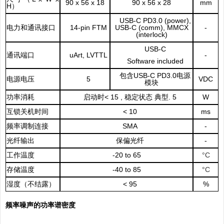
90 x 56 x 18
90 x 56 x 28
mm
H
）
USB-C PD3.0 (power),
电力和通讯接口
14-pin
FTM
USB-C (comm), MMCX
-
(interlock)
USB-C
通讯端口
uArt, LVTTL
-
Software included
包含
U
SB-C PD3.0
电源
电源电压
5
VDC
模块
功率消耗
启动时
< 15
,
稳定状态 典型
. 5
W
互锁关机时间
< 10
ms
频率调制连接
SMA
-
光纤输出
保偏光纤
-
工作温度
-
20 to 65
°C
存储温度
-
40 to 85
°C
湿度（不结露）
< 95
%
频率噪声的功率谱密度