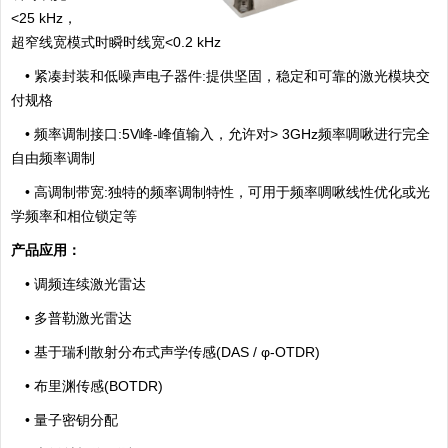
<25 kHz
，
超窄线宽模式时瞬时线宽
<0.2 kHz
•
紧凑封装和低噪声电子器件
:
提供坚固，稳定和可靠的激光模块交
付规格
•
频率调制接口
:5V
峰
-
峰值输入，允许对
> 3GHz
频率啁啾进行完全
自由频率调制
•
高调制带宽
:
独特的频率调制特性，可用于频率啁啾线性优化或光
学频率和相位锁定等
产品应用：
•
调频连续激光雷达
•
多普勒激光雷达
•
基于瑞利散射分布式声学传感
(DAS /
φ
-OTDR)
•
布里渊传感
(BOTDR)
•
量子密钥分配