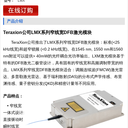
型号：
LMX
产品介绍
Teraxion
公司
LMX
系列窄线宽
DFB
激光模块
TeraXion
公司推出了
LMX
系列窄线宽
DFB
激光模块：标准
(<25
kHz
线宽
)
和超窄锁频
(<0.2 kHz
线宽
)
。在
1545 nm, 1550 nm
和
1560
nm
附近可以提供
> 40mW
的光纤耦合光功率输出。
LXM
激光模块基于
特有的
DFB
激光二极管设计，具有固有的窄线宽和高频调制带宽的特
点。
LMX
系列窄线宽
DFB
激光模块适合：调频连续波
(FMCW)
激光雷
达、多普勒激光雷达、基于瑞利散射
(DAS)
的分布式声学传感、布里
渊传感、量子密钥分发
(QKD)
和精密计量等不同应用。
产品特点：
•
窄线宽
一体式设计
:
直接驱动时
瞬时线宽