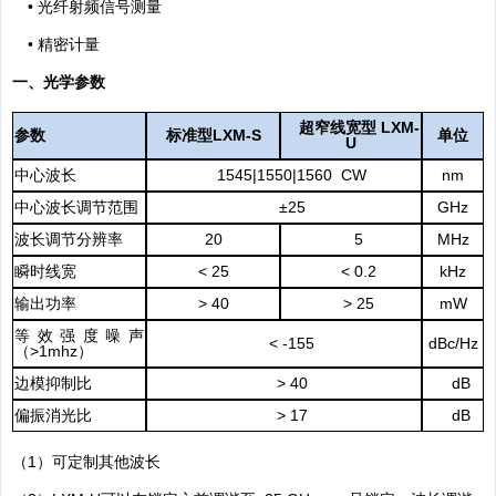
•
光纤射频信号测量
•
精密计量
一、光学参数
超窄
线宽型
LXM-
参数
标准型
LXM-S
单位
U
中心波长
1545|1550|1560 CW
nm
中心波长调节范围
±
25
GHz
波长调节分辨率
20
5
MHz
瞬时线宽
< 25
< 0.2
kHz
输出功率
> 40
> 25
mW
等效强度噪声
< -155
dBc/Hz
（
>1mhz
）
边模抑制比
> 40
dB
偏振消光比
> 17
dB
（
1
）可定制其他波长