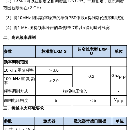
（
2
）
LXM-U
可以在锁定之前调谐至±
25 GHz
。一旦锁定，波长调谐
范围被限制在±
2 GHz
（
3
）将
10MHz
测得频率噪声的单侧
PSD
乘以π得到洛伦兹瞬时线宽
（
4
）将
1 MHz
测得频率噪声的单侧
PSD
乘以π得到瞬时线宽
二、高速频率调制
超窄线宽型
LXM-
参数
标准型
LXM-S
单位
U
频率调制范围
10 kHz
重复频率
>
3.0
Ghz
0.2
P-P
100 kHz
重复频
>
2.0
率
频率调制方式
模拟电压输入
-
V
调制电压幅度
5
< 5
P-P
三、机械电力环境要求
参数
激光器
激光器带接口面板
单位
尺寸（
L x W x