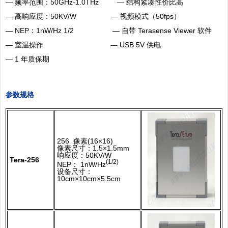
— 频率范围：50GHz-1.0THz
—
结构紧凑性价比高
— 高响应度：50KV/W
—
视频模式（50fps）
— NEP：1nW/Hz 1/2
—
自带 Terasense Viewer
软件
— 室温操作
— USB 5V 供电
— 1 年质保期
参数规格
256 像素
(16×16
)
像素尺寸：1.5×1.5mm
响应度：50KV/W
Te
ra-256
(1/2)
NEP： 1nW/Hz
设备尺寸：
10cm×10cm×5.5cm