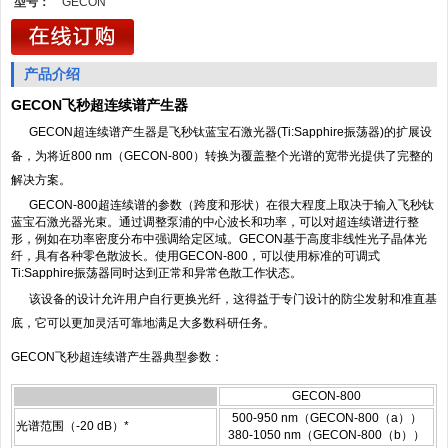
型号：
GECON
产品介绍
GECON飞秒超连续谱产生器
GECON超连续谱产生器是飞秒钛蓝宝石激光器(Ti:Sapphire振荡器)的扩展设
备，为将近800 nm（GECON-800）转换为覆盖整个光谱的宽带光提供了完整的
解决方案。
GECON-800超连续谱的参数（跨度和形状）在很大程度上取决于输入
飞秒钛
蓝宝石激光器光束
。通过调整泵浦的中心波长和功率，可以对超连续谱进行整
形，例如在功率密度分布中强调给定区域。GECON基于高度非线性光子晶体光
纤，具有各种零色散波长。使用GECON-800，可以使用标准的可调式
Ti:Sapphire振荡器同时达到正常和异常色散工作状态。
该设备的设计允许用户自行更换光纤，这得益于专门设计的防尘发射和准直基
底，它可以更加灵活可靠地满足大多数科研任务。
GECON飞秒超连续谱产生器典型参数：
GECON-800
500-950 nm（GECON-800（a））
光谱范围（-20 dB）*
380-1050 nm（GECON-800（b））