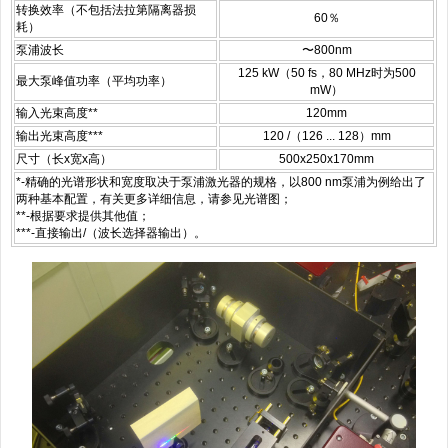
转换效率（不包括法拉第隔离器损
60％
耗）
泵浦波长
〜800nm
125 kW（50 fs，80 MHz时为500
最大泵峰值功率（平均功率）
mW）
输入光束高度**
120mm
输出光束高度***
120 /（126 ... 128）mm
尺寸（长x宽x高）
500x250x170mm
*-精确的光谱形状和宽度取决于泵浦激光器的规格，以800 nm泵浦为例给出了
两种基本配置，有关更多详细信息，请参见光谱图；
**-根据要求提供其他值；
***-直接输出/（波长选择器输出）。