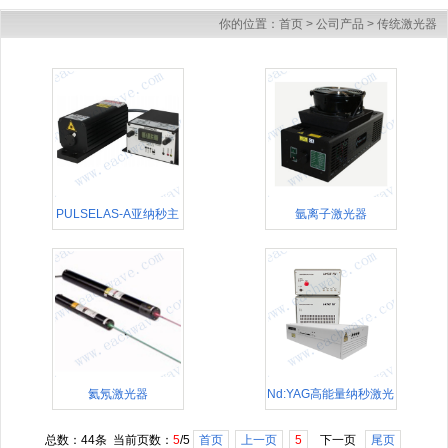
你的位置：
首页
>
公司产品
>
传统激光器
PULSELAS-A亚纳秒主
氩离子激光器
动调Q固体皮秒激光器
氦氖激光器
Nd:YAG高能量纳秒激光
器Lotis TII调Q激光器
总数：44条 当前页数：
5
/5
首页
上一页
5
下一页
尾页