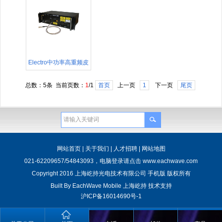
谱激光器
Electro中功率高重频皮
秒超连续谱激光器
总数：5条 当前页数：
1
/1
首页
上一页
1
下一页
尾页
网站首页
|
关于我们
|
人才招聘
|
网站地图
021-62209657/54843093，电脑登录请点击
www.eachwave.com
Copyright 2016 上海屹持光电技术有限公司 手机版 版权所有
Built By
EachWave Mobile
上海屹持
技术支持
沪ICP备16014690号-1