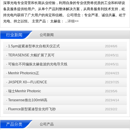
深厚光电专业背景和长期从业经验，利用自身的专业优势将优质的工业和科研设
备及服务提供给用户。从单个产品到整体解决方案，从商务服务到技术支持，屹
持光电均获得了广大用户的肯定和信赖。 公司理念：专业严谨、诚信共赢、屹于
光电、持之以恒。 主营产品： 太赫兹： ...
详细>>
行业新闻
公司新闻
·
1.5µm超紧凑型单次自相关仪正式
2024/6/6
·
TERASENSE 大幅扩展了其可
2024/5/11
·
可输出不同偏振太赫兹波的光电导天线
2024/5/11
·
Menhir Photonics正
2024/4/23
·
JASPER X0—FLUENCE
2023/7/25
·
瑞士Menhir Photonic
2023/5/6
·
Terasense推出100mW高
2023/4/14
·
Fluence新型紧凑型全光纤飞秒
2023/2/2
产品分类
公司产品