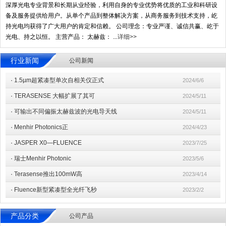
深厚光电专业背景和长期从业经验，利用自身的专业优势将优质的工业和科研设
备及服务提供给用户。从单个产品到整体解决方案，从商务服务到技术支持，屹
持光电均获得了广大用户的肯定和信赖。 公司理念：专业严谨、诚信共赢、屹于
光电、持之以恒。 主营产品： 太赫兹： ...
详细>>
行业新闻
公司新闻
·
1.5µm超紧凑型单次自相关仪正式
2024/6/6
·
TERASENSE 大幅扩展了其可
2024/5/11
·
可输出不同偏振太赫兹波的光电导天线
2024/5/11
·
Menhir Photonics正
2024/4/23
·
JASPER X0—FLUENCE
2023/7/25
·
瑞士Menhir Photonic
2023/5/6
·
Terasense推出100mW高
2023/4/14
·
Fluence新型紧凑型全光纤飞秒
2023/2/2
产品分类
公司产品