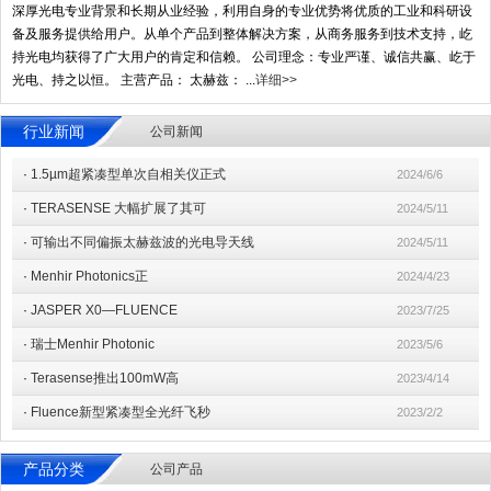
深厚光电专业背景和长期从业经验，利用自身的专业优势将优质的工业和科研设
备及服务提供给用户。从单个产品到整体解决方案，从商务服务到技术支持，屹
持光电均获得了广大用户的肯定和信赖。 公司理念：专业严谨、诚信共赢、屹于
光电、持之以恒。 主营产品： 太赫兹： ...
详细>>
行业新闻
公司新闻
·
1.5µm超紧凑型单次自相关仪正式
2024/6/6
·
TERASENSE 大幅扩展了其可
2024/5/11
·
可输出不同偏振太赫兹波的光电导天线
2024/5/11
·
Menhir Photonics正
2024/4/23
·
JASPER X0—FLUENCE
2023/7/25
·
瑞士Menhir Photonic
2023/5/6
·
Terasense推出100mW高
2023/4/14
·
Fluence新型紧凑型全光纤飞秒
2023/2/2
产品分类
公司产品