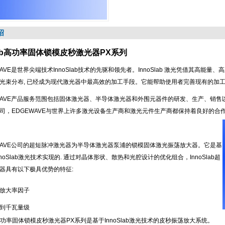
绍
Slab高功率固体锁模皮秒激光器PX系列
AVE是世界尖端技术InnoSlab技术的先驱和领先者。InnoSlab 激光凭借其高
光束分布, 已经成为现代激光器中最高效的加工手段。它能帮助使用者完善现有的加
AVE
产品服务范围包括固体激光器、半导体激光器和外围元器件的研发、生产、销售
司，
EDGEWAVE
与世界上许多激光设备生产商和激光元件生产商都保持着良好的合
AVE
公司的超短脉冲激光器为半导体激光器泵浦的锁模固体激光振荡放大器。它是基
noSlab激光技术实现的. 通过对晶体形状、散热和光腔设计的优化组合，InnoSlab超
器具有以下极具优势的特征:
高放大率因子
量
到千瓦量级
ab高功率固体锁模皮秒激光器PX系列是基于InnoSlab激光技术的皮秒振荡放大系统。