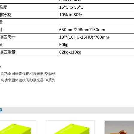
温度
15
℃
to 35
℃
非冷凝
10% to 80%
量
寸
650mm*298mm*150mm
却器尺寸
19’’*(10HU-15HU)*700mm
量
50kg
却器重量
62kg-110kg
：
Slab高功率固体锁模皮秒激光器PX系列
Slab高功率固体锁模飞秒激光器FX系列
品