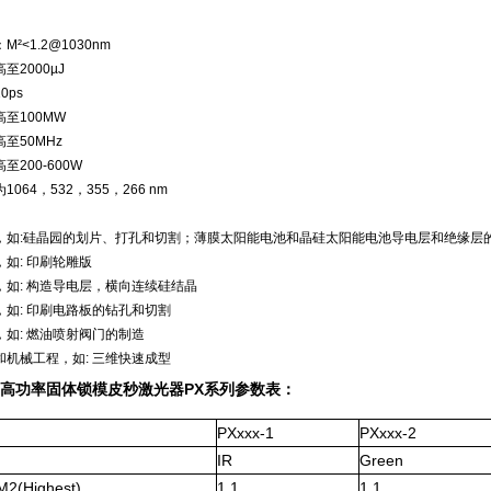
M²<1.2@1030nm
高至
2
000µJ
0ps
高至100MW
高至50MHz
至200-600W
1064，532，355，266 nm
，如:硅晶园的划片、打孔和切割；薄膜太阳能电池和晶硅太阳能电池导电层和绝缘层
，如: 印刷轮雕版
，如: 构造导电层，横向连续硅结晶
，如: 印刷电路板的钻孔和切割
，如: 燃油喷射阀门的制造
和机械工程，如: 三维快速成型
lab高功率固体锁模皮秒激光器PX系列
参数表：
PXxxx-1
PXxxx-2
IR
Green
M
2
(Highest)
1.1
1.1