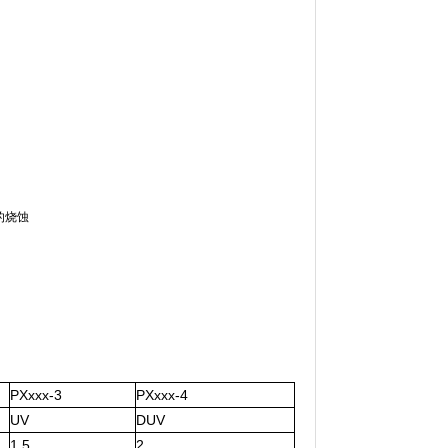
的烧蚀
PXxxx-3
PXxxx-4
UV
DUV
1.5
2