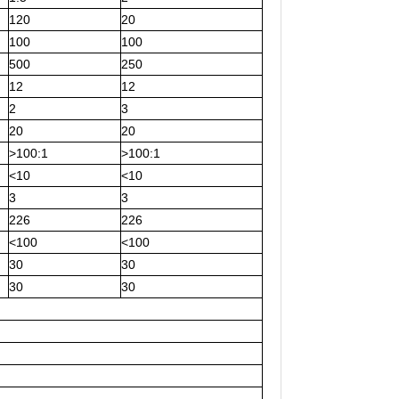
120
20
100
100
500
250
12
12
2
3
20
20
>100:1
>100:1
<10
<10
3
3
226
226
<100
<100
30
30
30
30