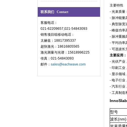
主要特性
- 光束质量：
联系我们 Contact
- 脉冲能量
客服电话：
- 典型脉宽1
021-62209657,021-54843093
- 峰值功率
销售项目组移动电话：
- 脉冲重频
太赫兹：18817395337
- 平均功率高
超快激光：18616805565
- 可选波长为
激光测量与光谱：15618996225
主要应用：
传真：021-54843093
-
光伏产业
邮件：
sales@eachwave.com
-
印刷工业
-
显示领域
-
电子行业
-
汽车行业
-
工具制造
InnoS
型号
波长
(nm)
光束质量