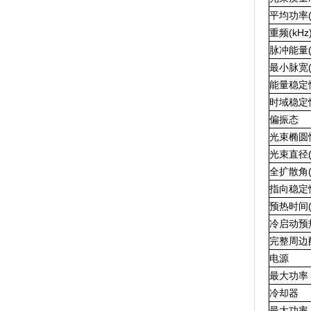
平均功率
重频
(kHz
脉冲能量(
最小脉宽(
能量稳定
时域稳定
偏振态
光束椭圆
光束直径(
全扩散角(µ
指向稳定性(
预热时间(M
冷启动预热
完整周边
电源
最大功率
冷却器
最大功率