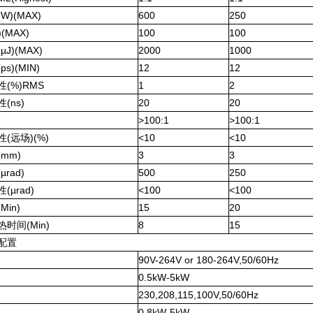
(W)(MAX)
600
250
)(MAX)
100
100
µJ)
(MAX)
2000
1000
ps)
(MIN)
12
12
性
(%)RMS
1
2
性
(ns)
20
20
>100:1
>100:1
性
(
远场
)(%)
<10
<10
mm)
3
3
rad)
500
250
µrad)
<100
<100
in)
15
20
时间(Min)
8
15
配置
90V-264V or 180-264V,50/60Hz
0.5kW-5kW
230,208,115,100V,50/60Hz
0.8kW-5kW