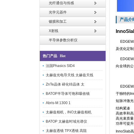
光纤通信与传感
光学元器件
产品介
镀膜和加工
X射线
Inno
半导体参数分析仪
EDGEW
及优化定制
热门产品 Hot
EDGEW
法国Phasics SID4
向全球的公
太赫兹光电导天线 太赫兹天线
ZnTe晶体 碲化锌晶体 太
EDGEW
BATOP半导体可饱和吸收镜
于独特的In
短脉冲激光
Abris-M 1300 1
结构紧凑
太赫兹相机，INO太赫兹相机
高效率和
高光束质
BATOP 太赫兹时域光谱仪
功率可提升
太赫兹透镜 TPX透镜 高阻
InnoSl