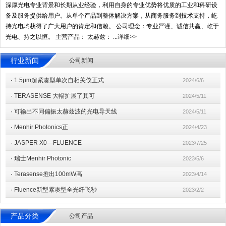
深厚光电专业背景和长期从业经验，利用自身的专业优势将优质的工业和科研设
备及服务提供给用户。从单个产品到整体解决方案，从商务服务到技术支持，屹
持光电均获得了广大用户的肯定和信赖。 公司理念：专业严谨、诚信共赢、屹于
光电、持之以恒。 主营产品： 太赫兹： ...
详细>>
行业新闻
公司新闻
·
1.5µm超紧凑型单次自相关仪正式
2024/6/6
·
TERASENSE 大幅扩展了其可
2024/5/11
·
可输出不同偏振太赫兹波的光电导天线
2024/5/11
·
Menhir Photonics正
2024/4/23
·
JASPER X0—FLUENCE
2023/7/25
·
瑞士Menhir Photonic
2023/5/6
·
Terasense推出100mW高
2023/4/14
·
Fluence新型紧凑型全光纤飞秒
2023/2/2
产品分类
公司产品