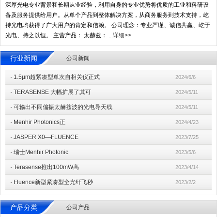
深厚光电专业背景和长期从业经验，利用自身的专业优势将优质的工业和科研设
备及服务提供给用户。从单个产品到整体解决方案，从商务服务到技术支持，屹
持光电均获得了广大用户的肯定和信赖。 公司理念：专业严谨、诚信共赢、屹于
光电、持之以恒。 主营产品： 太赫兹： ...
详细>>
行业新闻
公司新闻
·
1.5µm超紧凑型单次自相关仪正式
2024/6/6
·
TERASENSE 大幅扩展了其可
2024/5/11
·
可输出不同偏振太赫兹波的光电导天线
2024/5/11
·
Menhir Photonics正
2024/4/23
·
JASPER X0—FLUENCE
2023/7/25
·
瑞士Menhir Photonic
2023/5/6
·
Terasense推出100mW高
2023/4/14
·
Fluence新型紧凑型全光纤飞秒
2023/2/2
产品分类
公司产品