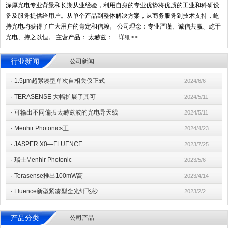
深厚光电专业背景和长期从业经验，利用自身的专业优势将优质的工业和科研设
备及服务提供给用户。从单个产品到整体解决方案，从商务服务到技术支持，屹
持光电均获得了广大用户的肯定和信赖。 公司理念：专业严谨、诚信共赢、屹于
光电、持之以恒。 主营产品： 太赫兹： ...
详细>>
行业新闻
公司新闻
·
1.5µm超紧凑型单次自相关仪正式
2024/6/6
·
TERASENSE 大幅扩展了其可
2024/5/11
·
可输出不同偏振太赫兹波的光电导天线
2024/5/11
·
Menhir Photonics正
2024/4/23
·
JASPER X0—FLUENCE
2023/7/25
·
瑞士Menhir Photonic
2023/5/6
·
Terasense推出100mW高
2023/4/14
·
Fluence新型紧凑型全光纤飞秒
2023/2/2
产品分类
公司产品