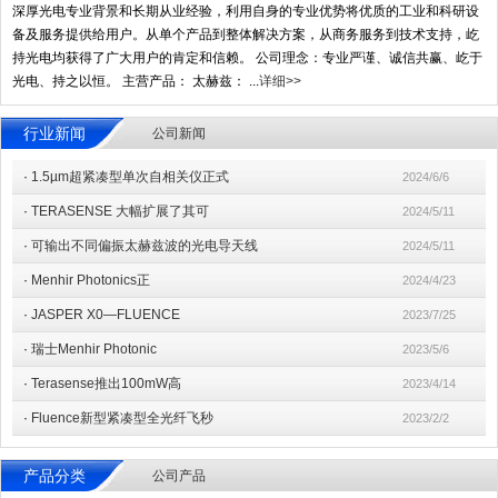
深厚光电专业背景和长期从业经验，利用自身的专业优势将优质的工业和科研设
备及服务提供给用户。从单个产品到整体解决方案，从商务服务到技术支持，屹
持光电均获得了广大用户的肯定和信赖。 公司理念：专业严谨、诚信共赢、屹于
光电、持之以恒。 主营产品： 太赫兹： ...
详细>>
行业新闻
公司新闻
·
1.5µm超紧凑型单次自相关仪正式
2024/6/6
·
TERASENSE 大幅扩展了其可
2024/5/11
·
可输出不同偏振太赫兹波的光电导天线
2024/5/11
·
Menhir Photonics正
2024/4/23
·
JASPER X0—FLUENCE
2023/7/25
·
瑞士Menhir Photonic
2023/5/6
·
Terasense推出100mW高
2023/4/14
·
Fluence新型紧凑型全光纤飞秒
2023/2/2
产品分类
公司产品