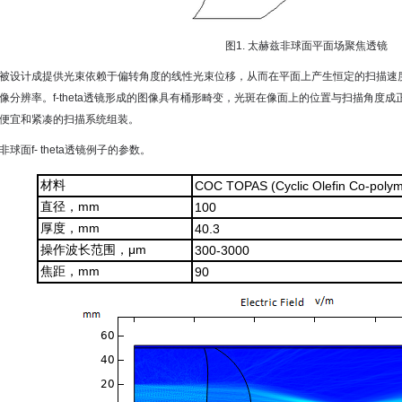
图1.
太赫兹非球面平面场聚焦透镜
被设计成提供光束依赖于偏转角度的线性光束位移，从而在平面上产生恒定的扫描速度。
像分辨率。f-theta透镜形成的图像具有桶形畸变，光斑在像面上的位置与扫描角度成
便宜和紧凑的扫描系统组装。
球面f- theta透镜例子的参数。
材料
COC TOPAS (Cyclic Olefin Co-poly
直径，mm
100
厚度，mm
40.3
操作波长范围，μm
300-3000
焦距，mm
90