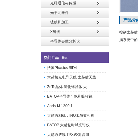
光纤通信与传感
光学元器件
产品介
镀膜和加工
X射线
控制太赫兹
描系统中的
半导体参数分析仪
热门产品 Hot
法国Phasics SID4
太赫兹光电导天线 太赫兹天线
ZnTe晶体 碲化锌晶体 太
BATOP半导体可饱和吸收镜
Abris-M 1300 1
太赫兹相机，INO太赫兹相机
BATOP 太赫兹时域光谱仪
太赫兹透镜 TPX透镜 高阻