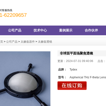
小时客服热线
1-62209657
公司产品
技术中心
案例展示
合作伙伴
首页
>
公司产品
>
太赫兹器件
>
太赫兹透镜
非球面平面场聚焦透镜
更新：2024-07-31 09:40:06 点击：
品牌：
Tydex
型号：
Aspherical THz F-theta Len