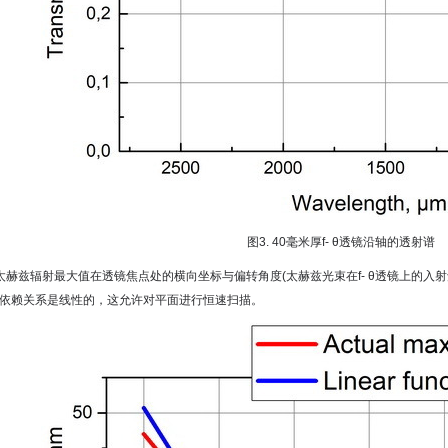
图3. 40毫米厚f- θ透镜沿轴的透射谱
太赫兹辐射最大值在透镜焦点处的横向坐标与偏转角度(太赫兹光束在f- θ透镜上的入射
依赖关系是线性的，这允许对平面进行恒速扫描。