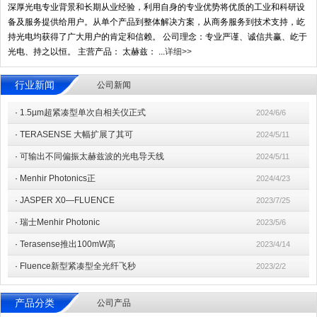
深厚光电专业背景和长期从业经验，利用自身的专业优势将优质的工业和科研设
备及服务提供给用户。从单个产品到整体解决方案，从商务服务到技术支持，屹
持光电均获得了广大用户的肯定和信赖。 公司理念：专业严谨、诚信共赢、屹于
光电、持之以恒。 主营产品： 太赫兹： ...
详细>>
行业新闻
公司新闻
·
1.5µm超紧凑型单次自相关仪正式
2024/6/6
·
TERASENSE 大幅扩展了其可
2024/5/11
·
可输出不同偏振太赫兹波的光电导天线
2024/5/11
·
Menhir Photonics正
2024/4/23
·
JASPER X0—FLUENCE
2023/7/25
·
瑞士Menhir Photonic
2023/5/6
·
Terasense推出100mW高
2023/4/14
·
Fluence新型紧凑型全光纤飞秒
2023/2/2
产品分类
公司产品