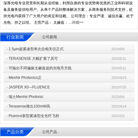
深厚光电专业背景和长期从业经验，利用自身的专业优势将优质的工业和科研设
备及服务提供给用户。从单个产品到整体解决方案，从商务服务到技术支持，屹
持光电均获得了广大用户的肯定和信赖。 公司理念：专业严谨、诚信共赢、屹于
光电、持之以恒。 主营产品： 太赫兹： ...
详细>>
行业新闻
公司新闻
·
1.5µm超紧凑型单次自相关仪正式
2024/6/6
·
TERASENSE 大幅扩展了其可
2024/5/11
·
可输出不同偏振太赫兹波的光电导天线
2024/5/11
·
Menhir Photonics正
2024/4/23
·
JASPER X0—FLUENCE
2023/7/25
·
瑞士Menhir Photonic
2023/5/6
·
Terasense推出100mW高
2023/4/14
·
Fluence新型紧凑型全光纤飞秒
2023/2/2
产品分类
公司产品