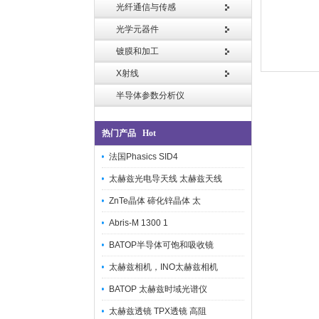
光纤通信与传感
光学元器件
镀膜和加工
X射线
半导体参数分析仪
热门产品 Hot
法国Phasics SID4
太赫兹光电导天线 太赫兹天线
ZnTe晶体 碲化锌晶体 太
Abris-M 1300 1
BATOP半导体可饱和吸收镜
太赫兹相机，INO太赫兹相机
BATOP 太赫兹时域光谱仪
太赫兹透镜 TPX透镜 高阻