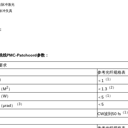
短脉冲激光
脉冲失真
：
线PMC-Patc
hcord
参数
：
要求
参考光纤规格表
）
（1）
＜
1­­­­­­­­­­
2
（
2
）
（
M
）
＜
1.3
（
W
）
（
1
）
＜
5
（
3
）
＜
5
（μ
rad
）
（
1
CW
波到
50 fs