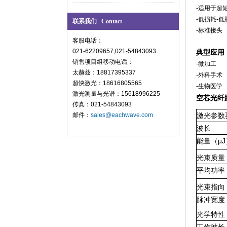
-
适用于超
-
低损耗
-
低
联系我们 Contact
-
标准接头
客服电话：
021-62209657,021-54843093
典型应用
销售项目组移动电话：
-微
加工
太赫兹：18817395337
-外科手术
超快激光：18616805565
-生物医学
激光测量与光谱：15618996225
空芯光纤跳
传真：021-54843093
邮件：
sales@eachwave.com
激光参数
波长
能量（μ
J
光束质量
平均功率
光束指向
脉冲宽度
光学特性