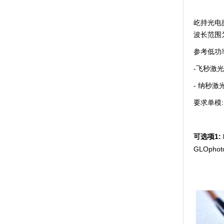
屹
持光电
波长范围
参考低
功
-飞秒激光
- 纳秒激
要求单模:
可选项
1
:
GLOpho