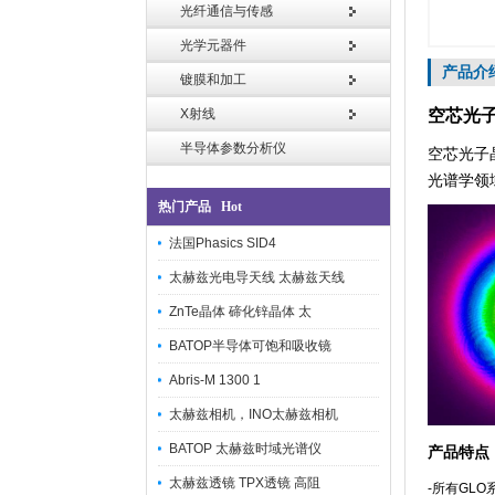
光纤通信与传感
光学元器件
产品介
镀膜和加工
X射线
空芯光子晶
半导体参数分析仪
空芯光子晶体
光谱学领
热门产品 Hot
法国Phasics SID4
太赫兹光电导天线 太赫兹天线
ZnTe晶体 碲化锌晶体 太
BATOP半导体可饱和吸收镜
Abris-M 1300 1
太赫兹相机，INO太赫兹相机
BATOP 太赫兹时域光谱仪
产品特点
太赫兹透镜 TPX透镜 高阻
-
所有
GLO