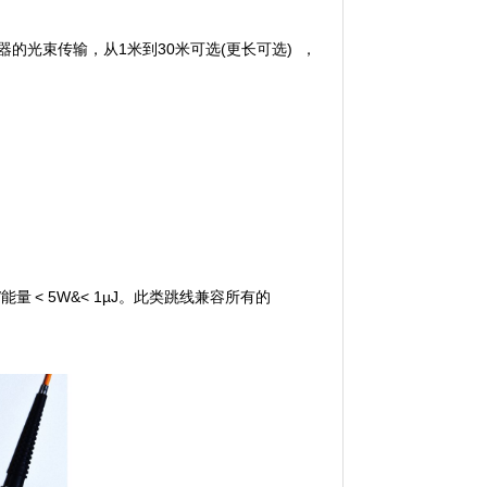
光器的光束传输，从1米到30米可选(更长可选) ，
/
能量
< 5W&
< 1µJ。
此类
跳
线兼容所有的