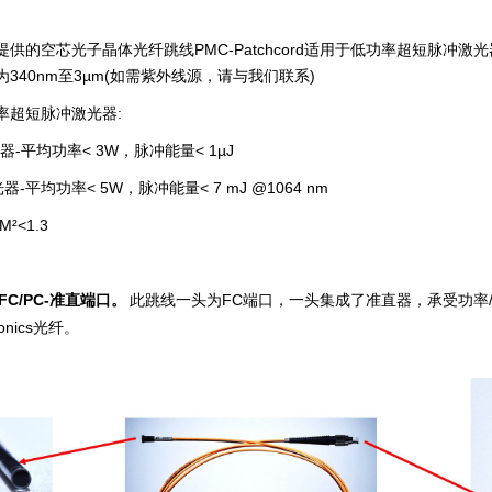
提供的空芯光子晶体光纤跳线PMC-Patchcord适用于低功率超短脉冲激
为340nm至3µm(如需紫外线源，请与我们联系)
率超短脉冲
激光器
:
器-平均功率< 3W，脉冲能量< 1µJ
光器-平均功率< 5W，脉冲能量< 7 mJ @1064 nm
M²<1.3
F
C/PC
-准
直端口
。
此跳线一头为FC端口，一头集成了准直器
，承受功率
tonics光纤。