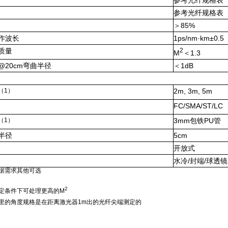
参考光纤规格表
参考光纤规格表
＞
85%
作波长
1ps/nm
·
km
±
0.5
质量
2
M
＜
1.3
@20cm
弯曲半径
＜
1dB
（
1
）
2m, 3m, 5m
FC/SMA/ST/LC
（
1
）
3mm
包铁
PU
管
半径
5cm
开放式
水冷
/
封端
/
球透镜
据需求其他可选
2
定条件下可处理更高
的
M
里的角度规格是在距离激光器
1m
出的光纤尖端测定的