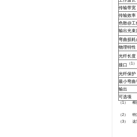
工作波长
传输带宽
传输效率
色散
@
工
输出光束
弯曲损耗
物理特性
光纤长度
（
1
）
接口
光纤保护
最小弯曲
输出
可选项
（1） 根
（2） 特
（3） 这