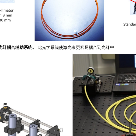
光纤耦合
辅助系
统
。
此光学系统使激光束更容易耦合到光纤中